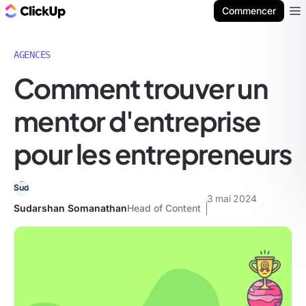
ClickUp Blog
Commencer
Ope
AGENCES
Comment trouver un
mentor d'entreprise
pour les entrepreneurs
3 mai 2024
Sudarshan Somanathan
Head of Content