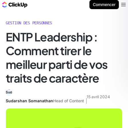
ClickUp Blog
Commencer
Ope
GESTION DES PERSONNES
ENTP Leadership :
Comment tirer le
meilleur parti de vos
traits de caractère
15 avril 2024
Sudarshan Somanathan
Head of Content