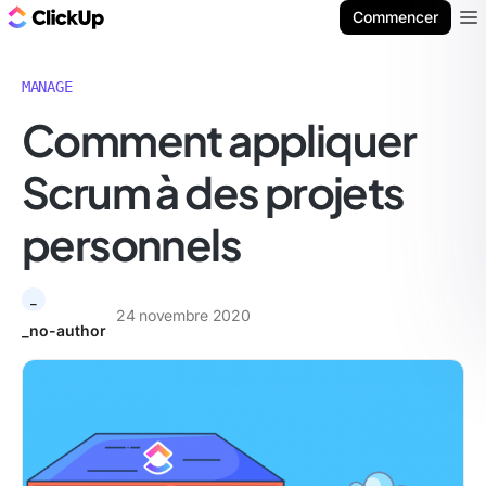
ClickUp Blog
Commencer
Ope
MANAGE
Comment appliquer
Scrum à des projets
personnels
_
24 novembre 2020
_no-author