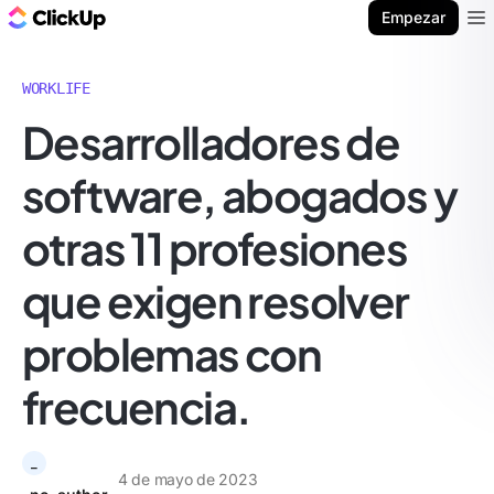
ClickUp Blog
Empezar
Ope
WORKLIFE
Desarrolladores de
software, abogados y
otras 11 profesiones
que exigen resolver
problemas con
frecuencia.
_
4 de mayo de 2023