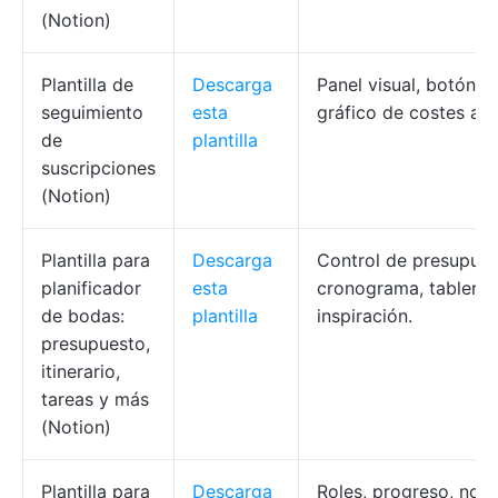
(Notion)
Plantilla de
Descarga
Panel visual, botón d
seguimiento
esta
gráfico de costes anu
de
plantilla
suscripciones
(Notion)
Plantilla para
Descarga
Control de presupues
planificador
esta
cronograma, tablero 
de bodas:
plantilla
inspiración.
presupuesto,
itinerario,
tareas y más
(Notion)
Plantilla para
Descarga
Roles, progreso, nota