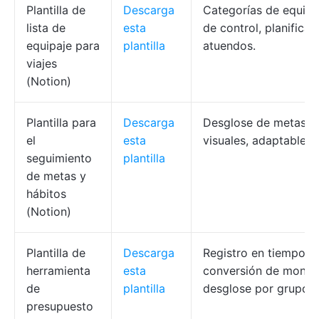
Plantilla de
Descarga
Categorías de equipaj
lista de
esta
de control, planifica
equipaje para
plantilla
atuendos.
viajes
(Notion)
Plantilla para
Descarga
Desglose de metas, r
el
esta
visuales, adaptables.
seguimiento
plantilla
de metas y
hábitos
(Notion)
Plantilla de
Descarga
Registro en tiempo re
herramienta
esta
conversión de moned
de
plantilla
desglose por grupos.
presupuesto