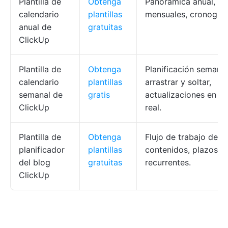
Plantilla de
Obtenga
Panorámica anual, de
calendario
plantillas
mensuales, cronogra
anual de
gratuitas
ClickUp
Plantilla de
Obtenga
Planificación semanal
calendario
plantillas
arrastrar y soltar,
semanal de
gratis
actualizaciones en t
ClickUp
real.
Plantilla de
Obtenga
Flujo de trabajo de
planificador
plantillas
contenidos, plazos, h
del blog
gratuitas
recurrentes.
ClickUp