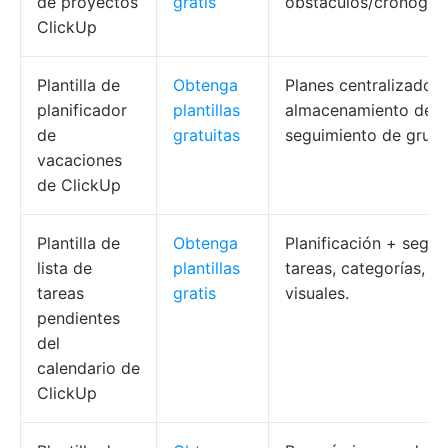
de proyectos
gratis
obstáculos/cronogra
ClickUp
Plantilla de
Obtenga
Planes centralizados,
planificador
plantillas
almacenamiento de a
de
gratuitas
seguimiento de grupo
vacaciones
de ClickUp
Plantilla de
Obtenga
Planificación + segu
lista de
plantillas
tareas, categorías, vi
tareas
gratis
visuales.
pendientes
del
calendario de
ClickUp