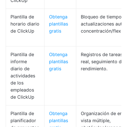
ClickUp
Plantilla de
Obtenga
Bloqueo de tiempo,
horario diario
plantillas
actualizaciones auto
de ClickUp
gratis
concentración/flexibi
Plantilla de
Obtenga
Registros de tareas 
informe
plantillas
real, seguimiento del
diario de
gratis
rendimiento.
actividades
de los
empleados
de ClickUp
Plantilla de
Obtenga
Organización de entr
planificador
plantillas
vista múltiple,