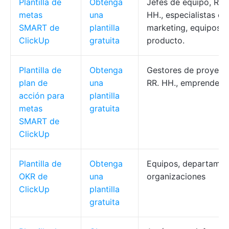
Plantilla de
Obtenga
Jefes de equipo, RR.
metas
una
HH., especialistas en
SMART de
plantilla
marketing, equipos d
ClickUp
gratuita
producto.
Plantilla de
Obtenga
Gestores de proyect
plan de
una
RR. HH., emprendedo
acción para
plantilla
metas
gratuita
SMART de
ClickUp
Plantilla de
Obtenga
Equipos, departamen
OKR de
una
organizaciones
ClickUp
plantilla
gratuita