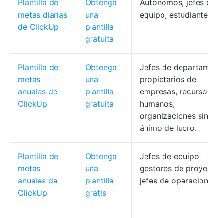
Plantilla de
Obtenga
Autónomos, jefes de
metas diarias
una
equipo, estudiantes
de ClickUp
plantilla
gratuita
Plantilla de
Obtenga
Jefes de departamen
metas
una
propietarios de
anuales de
plantilla
empresas, recursos
ClickUp
gratuita
humanos,
organizaciones sin
ánimo de lucro.
Plantilla de
Obtenga
Jefes de equipo,
metas
una
gestores de proyecto
anuales de
plantilla
jefes de operaciones
ClickUp
gratis