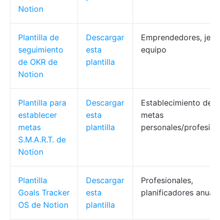
Notion
Plantilla de
Descargar
Emprendedores, jefe
seguimiento
esta
equipo
de OKR de
plantilla
Notion
Plantilla para
Descargar
Establecimiento de
establecer
esta
metas
metas
plantilla
personales/profesion
S.M.A.R.T. de
Notion
Plantilla
Descargar
Profesionales,
Goals Tracker
esta
planificadores anual
OS de Notion
plantilla