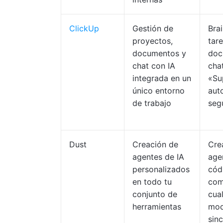
ClickUp
Gestión de
Bra
proyectos,
tare
documentos y
doc
chat con IA
chat
integrada en un
«Su
único entorno
aut
de trabajo
seg
Dust
Creación de
Cre
agentes de IA
age
personalizados
cód
en todo tu
com
conjunto de
cua
herramientas
mod
sin