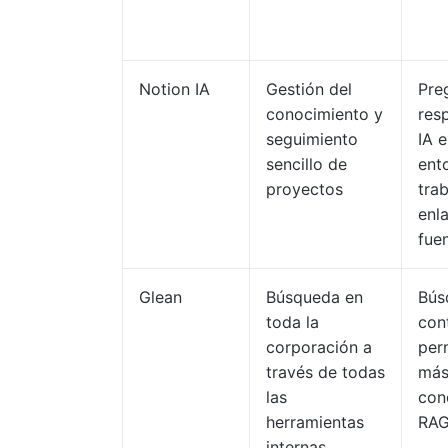
Notion IA
Gestión del
Pre
conocimiento y
res
seguimiento
IA 
sencillo de
ent
proyectos
tra
enla
fue
Glean
Búsqueda en
Bús
toda la
con
corporación a
per
través de todas
más
las
con
herramientas
RA
internas