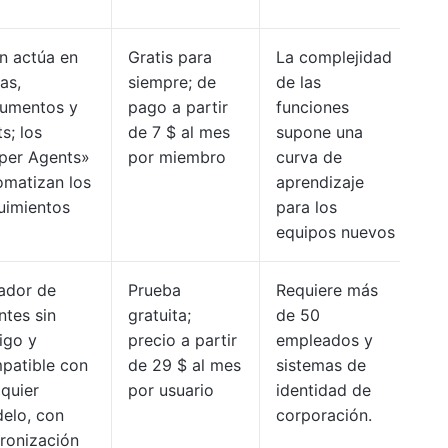
in actúa en
Gratis para
La complejidad
as,
siempre; de
de las
umentos y
pago a partir
funciones
s; los
de 7 $ al mes
supone una
per Agents»
por miembro
curva de
omatizan los
aprendizaje
uimientos
para los
equipos nuevos
ador de
Prueba
Requiere más
ntes sin
gratuita;
de 50
igo y
precio a partir
empleados y
patible con
de 29 $ al mes
sistemas de
lquier
por usuario
identidad de
elo, con
corporación.
cronización