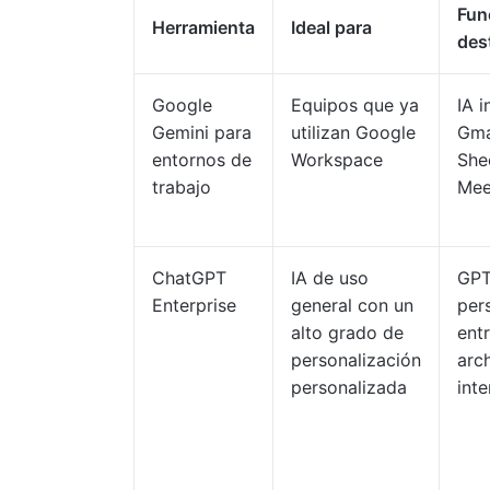
Fun
Herramienta
Ideal para
des
Google
Equipos que ya
IA 
Gemini para
utilizan Google
Gma
entornos de
Workspace
Shee
trabajo
Mee
ChatGPT
IA de uso
GP
Enterprise
general con un
per
alto grado de
ent
personalización
arc
personalizada
int