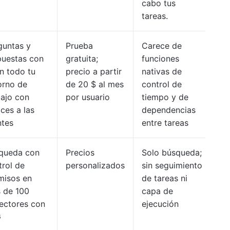
cabo tus
tareas.
guntas y
Prueba
Carece de
puestas con
gratuita;
funciones
en todo tu
precio a partir
nativas de
orno de
de 20 $ al mes
control de
bajo con
por usuario
tiempo y de
ces a las
dependencias
ntes
entre tareas
queda con
Precios
Solo búsqueda;
trol de
personalizados
sin seguimiento
misos en
de tareas ni
 de 100
capa de
ectores con
ejecución
G