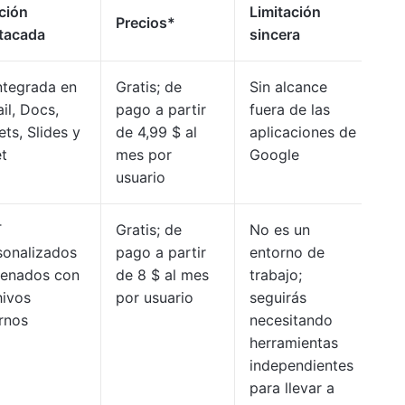
ción
Limitación
Precios*
tacada
sincera
integrada en
Gratis; de
Sin alcance
il, Docs,
pago a partir
fuera de las
ts, Slides y
de 4,99 $ al
aplicaciones de
t
mes por
Google
usuario
T
Gratis; de
No es un
sonalizados
pago a partir
entorno de
renados con
de 8 $ al mes
trabajo;
hivos
por usuario
seguirás
ernos
necesitando
herramientas
independientes
para llevar a