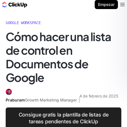
ClickUp Blog
Empezar
Ope
GOOGLE WORKSPACE
Cómo hacer una lista
de control en
Documentos de
Google
4 de febrero de 2025
Praburam
Growth Marketing Manager
Consigue gratis la plantilla de listas de
tareas pendientes de ClickUp