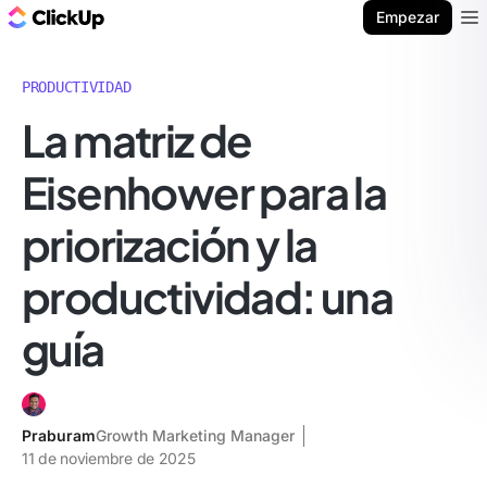
ClickUp Blog
Empezar
Ope
PRODUCTIVIDAD
La matriz de
Eisenhower para la
priorización y la
productividad: una
guía
Praburam
Growth Marketing Manager
11 de noviembre de 2025