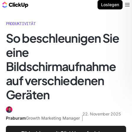
ClickUp Blog
Loslegen
Ope
PRODUKTIVITÄT
So beschleunigen Sie
eine
Bildschirmaufnahme
auf verschiedenen
Geräten
22. November 2025
Praburam
Growth Marketing Manager