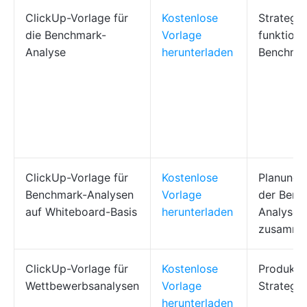
ClickUp-Vorlage für
Kostenlose
Strategie
die Benchmark-
Vorlage
funktion
Analyse
herunterladen
Benchmar
ClickUp-Vorlage für
Kostenlose
Planungs
Benchmark-Analysen
Vorlage
der Benc
auf Whiteboard-Basis
herunterladen
Analyse
zusamme
ClickUp-Vorlage für
Kostenlose
Produktm
Wettbewerbsanalysen
Vorlage
Strategie
herunterladen