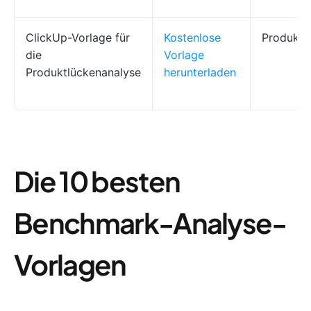
ClickUp-Vorlage für
Kostenlose
Produkt
die
Vorlage
Produktlückenanalyse
herunterladen
Die 10 besten
Benchmark-Analyse-
Vorlagen