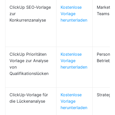
ClickUp SEO-Vorlage
Kostenlose
Marketin
zur
Vorlage
Teams
Konkurrenzanalyse
herunterladen
ClickUp Prioritäten
Kostenlose
Personal
Vorlage zur Analyse
Vorlage
Betriebsl
von
herunterladen
Qualifikationslücken
ClickUp-Vorlage für
Kostenlose
Strategi
die Lückenanalyse
Vorlage
herunterladen