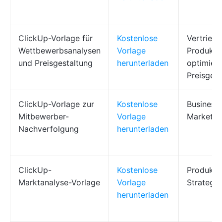
ClickUp-Vorlage für
Kostenlose
Vertriebs
Wettbewerbsanalysen
Vorlage
Produktt
und Preisgestaltung
herunterladen
optimiere
Preisgest
ClickUp-Vorlage zur
Kostenlose
Business
Mitbewerber-
Vorlage
Marketin
Nachverfolgung
herunterladen
ClickUp-
Kostenlose
Produkt-
Marktanalyse-Vorlage
Vorlage
Strategi
herunterladen