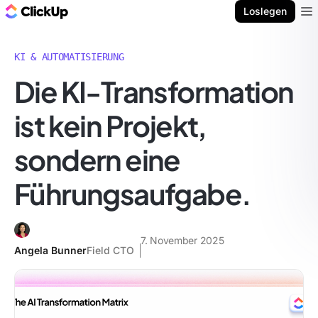
ClickUp Blog
Loslegen
Ope
KI & AUTOMATISIERUNG
Die KI-Transformation
ist kein Projekt,
sondern eine
Führungsaufgabe.
7. November 2025
Angela Bunner
Field CTO