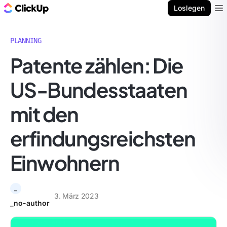
ClickUp Blog
Loslegen
Ope
PLANNING
Patente zählen: Die
US-Bundesstaaten
mit den
erfindungsreichsten
Einwohnern
_
3. März 2023
_no-author