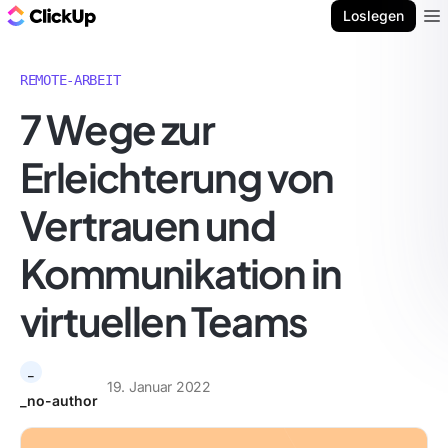
ClickUp Blog
Loslegen
Ope
REMOTE-ARBEIT
7 Wege zur
Erleichterung von
Vertrauen und
Kommunikation in
virtuellen Teams
_
19. Januar 2022
_no-author