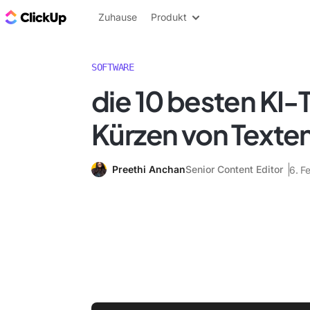
ClickUp Blog
Zuhause
Produkt
SOFTWARE
die 10 besten KI-
Kürzen von Texten
Preethi Anchan
Senior Content Editor
6. F