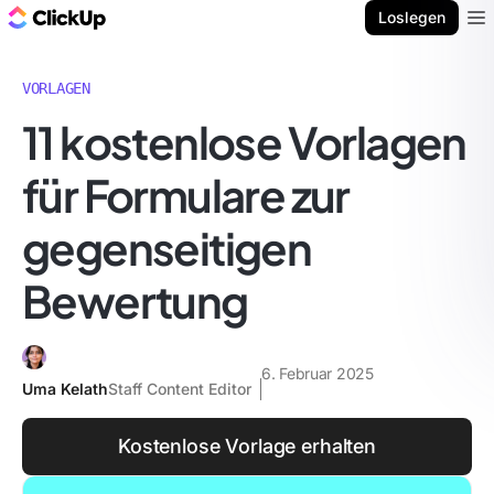
ClickUp Blog
Loslegen
Ope
VORLAGEN
11 kostenlose Vorlagen
für Formulare zur
gegenseitigen
Bewertung
6. Februar 2025
Uma Kelath
Staff Content Editor
Kostenlose Vorlage erhalten