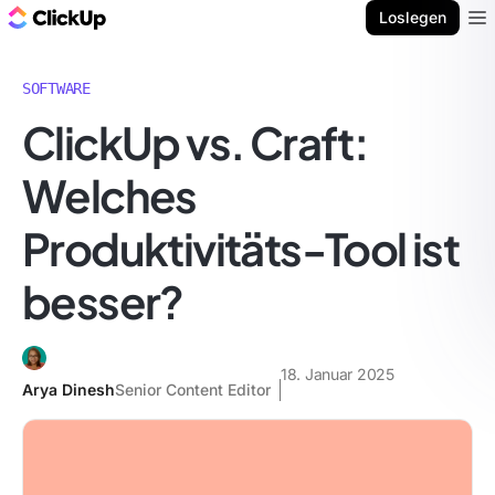
ClickUp Blog
Loslegen
Ope
SOFTWARE
ClickUp vs. Craft:
Welches
Produktivitäts-Tool ist
besser?
18. Januar 2025
Arya Dinesh
Senior Content Editor