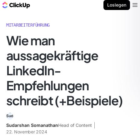
ClickUp Blog
Loslegen
Ope
MITARBEITERFÜHRUNG
Wie man
aussagekräftige
LinkedIn-
Empfehlungen
schreibt (+Beispiele)
Sudarshan Somanathan
Head of Content
22. November 2024