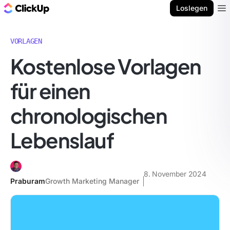
ClickUp Blog
Loslegen
Ope
VORLAGEN
Kostenlose Vorlagen
für einen
chronologischen
Lebenslauf
8. November 2024
Praburam
Growth Marketing Manager