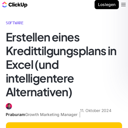
ClickUp Blog
Loslegen
Ope
SOFTWARE
Erstellen eines
Kredittilgungsplans in
Excel (und
intelligentere
Alternativen)
11. Oktober 2024
Praburam
Growth Marketing Manager