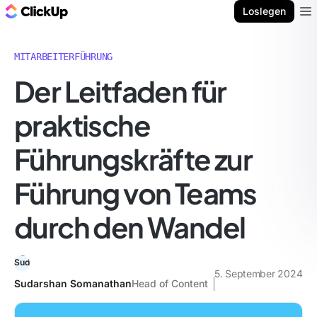
ClickUp Blog
Loslegen
Ope
MITARBEITERFÜHRUNG
Der Leitfaden für
praktische
Führungskräfte zur
Führung von Teams
durch den Wandel
5. September 2024
Sudarshan Somanathan
Head of Content