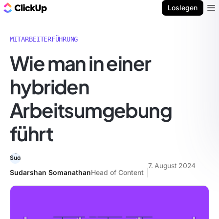
ClickUp Blog
Loslegen
Ope
MITARBEITERFÜHRUNG
Wie man in einer
hybriden
Arbeitsumgebung
führt
7. August 2024
Sudarshan Somanathan
Head of Content