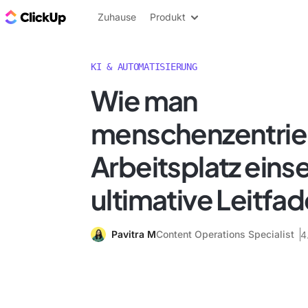
ClickUp Blog
Zuhause
Produkt
KI & AUTOMATISIERUNG
Wie man
menschenzentrier
Arbeitsplatz einse
ultimative Leitfa
Pavitra M
Content Operations Specialist
4