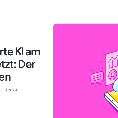
te KI am
tzt: Der
den
. Juli 2024