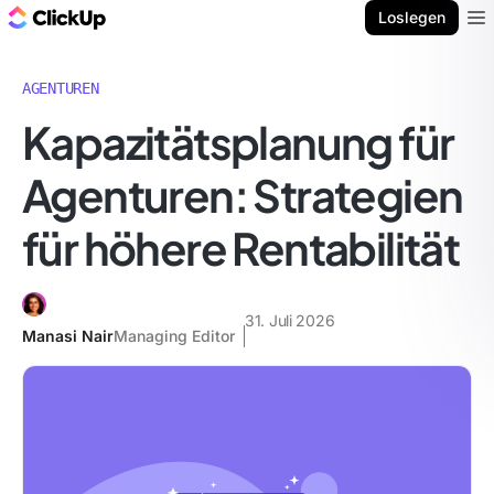
ClickUp Blog
Loslegen
Ope
AGENTUREN
Kapazitätsplanung für
Agenturen: Strategien
für höhere Rentabilität
31. Juli 2026
Manasi Nair
Managing Editor