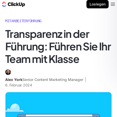
ClickUp Blog
Loslegen
Ope
MITARBEITERFÜHRUNG
Transparenz in der
Führung: Führen Sie Ihr
Team mit Klasse
Alex York
Senior Content Marketing Manager
6. Februar 2024