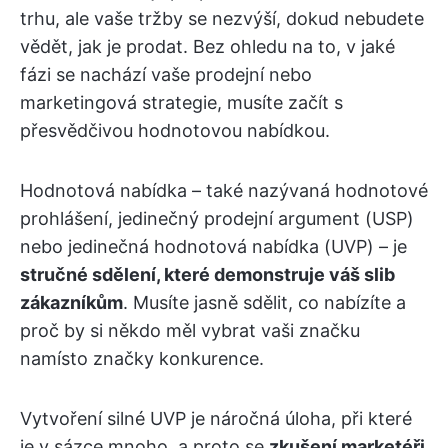
trhu, ale vaše tržby se nezvýší, dokud nebudete
vědět, jak je prodat. Bez ohledu na to, v jaké
fázi se nachází vaše prodejní nebo
marketingová strategie, musíte začít s
přesvědčivou hodnotovou nabídkou.
Hodnotová nabídka – také nazývaná hodnotové
prohlášení, jedinečný prodejní argument (USP)
nebo jedinečná hodnotová nabídka (UVP) – je
stručné sdělení, které demonstruje váš slib
zákazníkům
. Musíte jasně sdělit, co nabízíte a
proč by si někdo měl vybrat vaši značku
namísto značky konkurence.
Vytvoření silné UVP je náročná úloha, při které
je v sázce mnoho, a proto se
zkušení marketéři