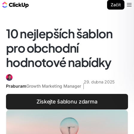
ClickUp blog
Začít
Ope
10 nejlepších šablon
pro obchodní
hodnotové nabídky
29. dubna 2025
Praburam
Growth Marketing Manager
Získejte šablonu zdarma