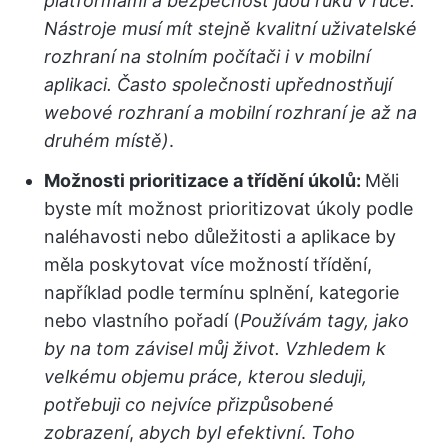
platformami a bezpečnost jdou ruku v ruce.
Nástroje musí mít stejně kvalitní uživatelské
rozhraní na stolním počítači i v mobilní
aplikaci. Často společnosti upřednostňují
webové rozhraní a mobilní rozhraní je až na
druhém místě)
.
Možnosti prioritizace a třídění úkolů:
Měli
byste mít možnost prioritizovat úkoly podle
naléhavosti nebo důležitosti a aplikace by
měla poskytovat více možností třídění,
například podle termínu splnění, kategorie
nebo vlastního pořadí (
Používám tagy, jako
by na tom závisel můj život.
Vzhledem k
velkému objemu práce, kterou sleduji,
potřebuji co nejvíce přizpůsobené
zobrazení
,
abych byl efektivní
.
Toho