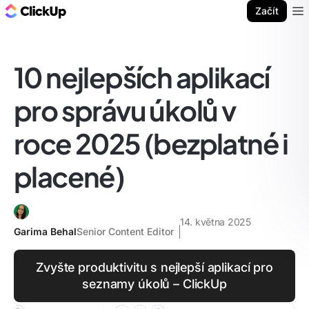
ClickUp blog
Začít
Ope
10 nejlepších aplikací
pro správu úkolů v
roce 2025 (bezplatné i
placené)
14. května 2025
Garima Behal
Senior Content Editor
Zvyšte produktivitu s nejlepší aplikací pro
seznamy úkolů – ClickUp