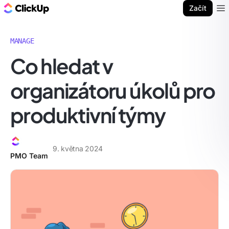
ClickUp blog
Začít
Ope
MANAGE
Co hledat v
organizátoru úkolů pro
produktivní týmy
9. května 2024
PMO Team