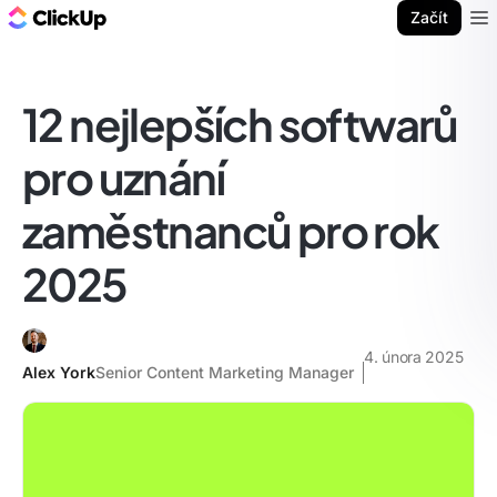
ClickUp blog
Začít
Ope
12 nejlepších softwarů
pro uznání
zaměstnanců pro rok
2025
4. února 2025
Alex York
Senior Content Marketing Manager