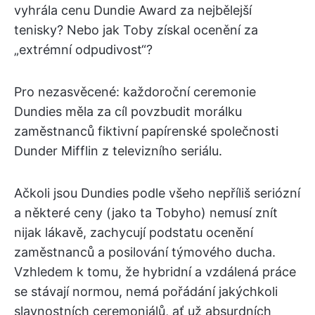
vyhrála cenu Dundie Award za nejbělejší
tenisky? Nebo jak Toby získal ocenění za
„extrémní odpudivost“?
Pro nezasvěcené: každoroční ceremonie
Dundies měla za cíl povzbudit morálku
zaměstnanců fiktivní papírenské společnosti
Dunder Mifflin z televizního seriálu.
Ačkoli jsou Dundies podle všeho nepříliš seriózní
a některé ceny (jako ta Tobyho) nemusí znít
nijak lákavě, zachycují podstatu ocenění
zaměstnanců a posilování týmového ducha.
Vzhledem k tomu, že hybridní a vzdálená práce
se stávají normou, nemá pořádání jakýchkoli
slavnostních ceremoniálů, ať už absurdních