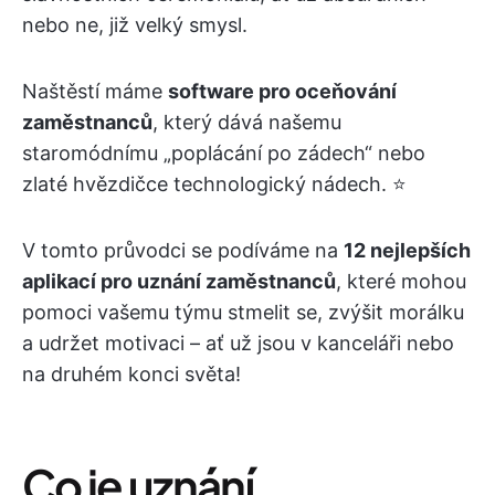
nebo ne, již velký smysl.
Naštěstí máme
software pro oceňování
zaměstnanců
, který dává našemu
staromódnímu „poplácání po zádech“ nebo
zlaté hvězdičce technologický nádech. ⭐️
V tomto průvodci se podíváme na
12 nejlepších
aplikací pro uznání zaměstnanců
, které mohou
pomoci vašemu týmu stmelit se, zvýšit morálku
a udržet motivaci – ať už jsou v kanceláři nebo
na druhém konci světa!
Co je uznání