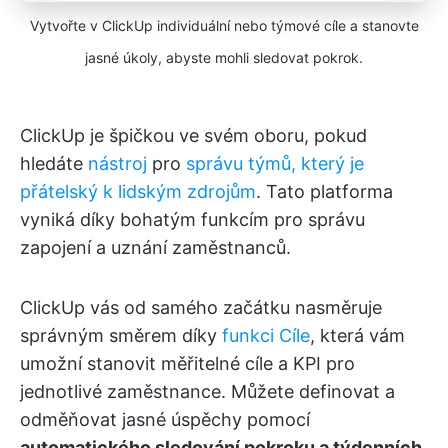
Vytvořte v ClickUp individuální nebo týmové cíle a stanovte
jasné úkoly, abyste mohli sledovat pokrok.
ClickUp je špičkou ve svém oboru, pokud
hledáte
nástroj
pro
správu týmů, který je
přátelský k lidským zdrojům
. Tato platforma
vyniká díky bohatým funkcím pro správu
zapojení a uznání zaměstnanců.
ClickUp vás od samého začátku nasměruje
správným směrem díky
funkci Cíle
, která vám
umožní stanovit měřitelné cíle a KPI pro
jednotlivé zaměstnance. Můžete definovat a
odměňovat jasné úspěchy pomocí
automatického sledování pokroku a týdenních