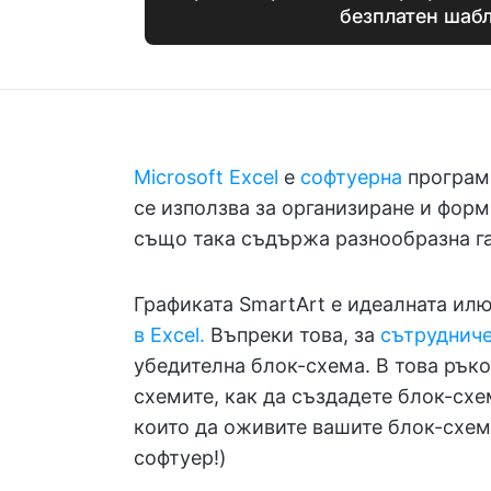
безплатен шаб
Microsoft Excel
е
софтуерна
програ
се използва за организиране и форм
също така съдържа разнообразна га
Графиката SmartArt е идеалната ил
в Excel.
Въпреки това, за
сътруднич
убедителна блок-схема. В това рък
схемите, как да създадете блок-схе
които да оживите вашите блок-схем
софтуер!)