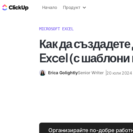
ClickUp блог
Начало
Продукт
MICROSOFT EXCEL
Как да създадете
Excel (с шаблони
Erica Golightly
Senior Writer
20 юли 2024 
Организирайте по-добре работн