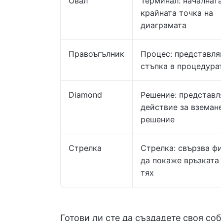
Овал
Терминал: началнат
крайната точка на
диаграмата
Правоъгълник
Процес: представля
стъпка в процедура
Diamond
Решение: представл
действие за вземан
решение
Стрелка
Стрелка: свързва фи
да покаже връзката
тях
Готови ли сте да създадете своя со