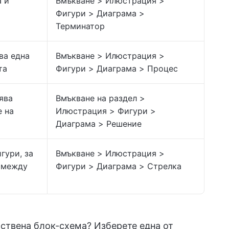
а и
Вмъкване > Илюстрация >
Фигури > Диаграма >
Терминатор
ва една
Вмъкване > Илюстрация >
та
Фигури > Диаграма > Процес
ява
Вмъкване на раздел >
е на
Илюстрация > Фигури >
Диаграма > Решение
гури, за
Вмъкване > Илюстрация >
 между
Фигури > Диаграма > Стрелка
бствена блок-схема? Изберете една от