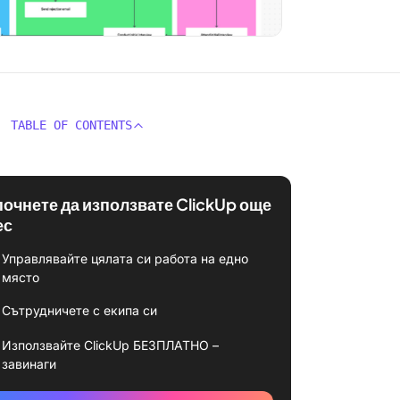
TABLE OF CONTENTS
почнете да използвате ClickUp още
ес
Управлявайте цялата си работа на едно
място
Сътрудничете с екипа си
Използвайте ClickUp БЕЗПЛАТНО –
завинаги