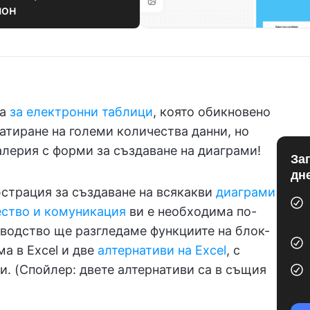
лон
ма
за електронни таблици
, която обикновено
атиране на големи количества данни, но
лерия с форми за създаване на диаграми!
За
дн
юстрация за създаване на всякакви
диаграми
ество и комуникация
ви е необходима по-
оводство ще разгледаме функциите на блок-
ма в Excel и две
алтернативи на Excel
, с
и. (Спойлер: двете алтернативи са в същия