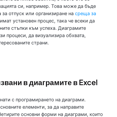
зацията си, например. Това може да бъде
а за отпуск или организиране на
среща за
 имат установен процес, така че всеки да
ните стъпки към успеха. Диаграмите
ези процеси, да визуализира обхвата,
тересованите страни.
звани в диаграмите в Excel
знати с програмирането на диаграми.
основните елементи, за да направите
 Четирите основни форми на диаграми, които