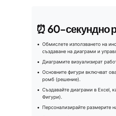
⏰
60-секундно 
Обмислете използването на инс
създаване на диаграми и управл
Диаграмите визуализират работ
Основните фигури включват ова
ромб (решение).
Създавайте диаграми в Excel, к
Фигури).
Персонализирайте размерите на