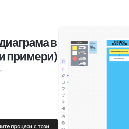
 диаграма в
 и примери)
г.
ите процеси с този