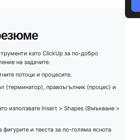
резюме
трументи като ClickUp за по-добро
ение на задачите.
ните потоци и процесите.
л (терминатор), правоъгълник (процес) и
ато използвате Insert > Shapes (Вмъкване >
 фигурите и текста за по-голяма яснота