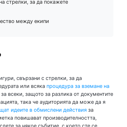
а стрелки, за да покажете
ичество между екипи
?
игури, свързани с стрелки, за да
едурата или всяка
процедура за вземане на
за всеки, защото за разлика от документите
ацията, така че аудиторията да може да я
щат идеите в обмислени действия
за
метка повишават производителността,
лете за някое събитие, с което сте се