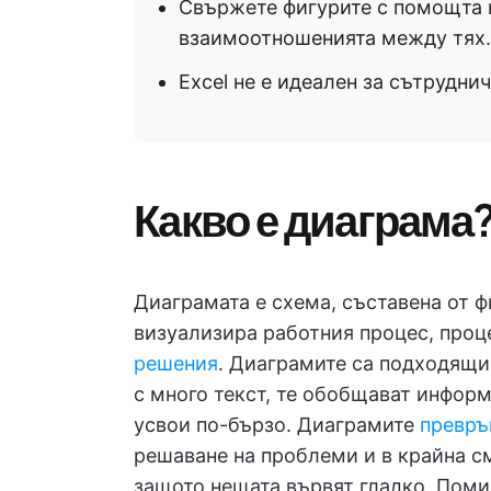
Свържете фигурите с помощта н
взаимоотношенията между тях.
Excel не е идеален за сътрудн
Какво е диаграма
Диаграмата е схема, съставена от ф
визуализира работния процес, проц
решения
. Диаграмите са подходящи 
с много текст, те обобщават информ
усвои по-бързо. Диаграмите
превръ
решаване на проблеми и в крайна с
защото нещата вървят гладко. Помис