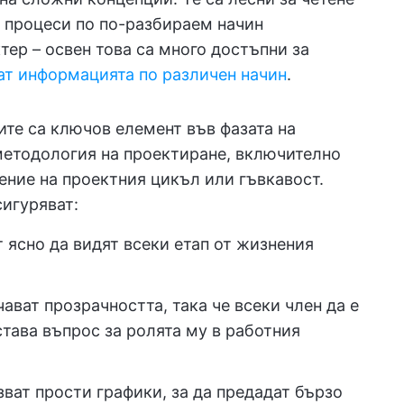
и процеси по по-разбираем начин
тер – освен това са много достъпни за
ат информацията по различен начин
.
ите са ключов елемент във фазата на
методология на проектиране, включително
ение на проектния цикъл или гъвкавост.
игуряват:
т ясно да видят всеки етап от жизнения
ават прозрачността, така че всеки член да е
става въпрос за ролята му в работния
зват прости графики, за да предадат бързо