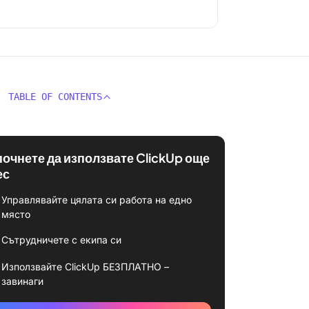
TABLE OF CONTENTS
почнете да използвате ClickUp още
ес
Управлявайте цялата си работа на едно
място
Сътрудничете с екипа си
Използвайте ClickUp БЕЗПЛАТНО –
завинаги