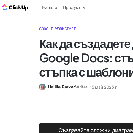
ClickUp блог
Начало
Продукт
GOOGLE WORKSPACE
Как да създадете
Google Docs: стъ
стъпка с шаблон
Haillie Parker
Writer
15 май 2025 г.
Създавайте сложни диаграм