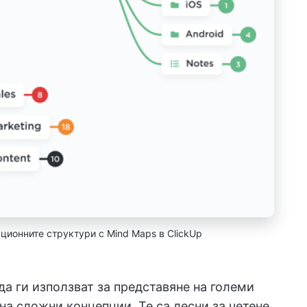
ционните структури с Mind Maps в ClickUp
а ги използват за представяне на големи
на сложни концепции. Те са лесни за четене