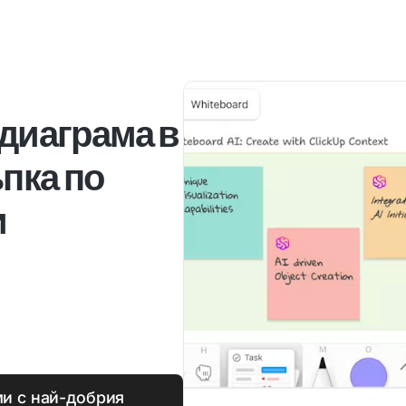
 диаграма в
пка по
и
и с най-добрия