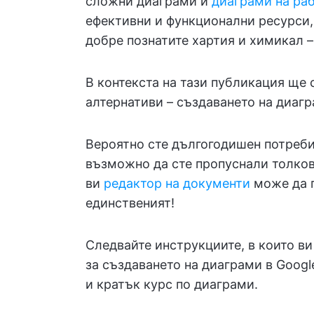
сложни диаграми и
диаграми на ра
ефективни и функционални ресурси,
добре познатите хартия и химикал 
В контекста на тази публикация ще 
алтернативи – създаването на диагр
Вероятно сте дългогодишен потребит
възможно да сте пропуснали толков
ви
редактор на документи
може да п
единственият!
Следвайте инструкциите, в които ви
за създаването на диаграми в Goog
и кратък курс по диаграми.