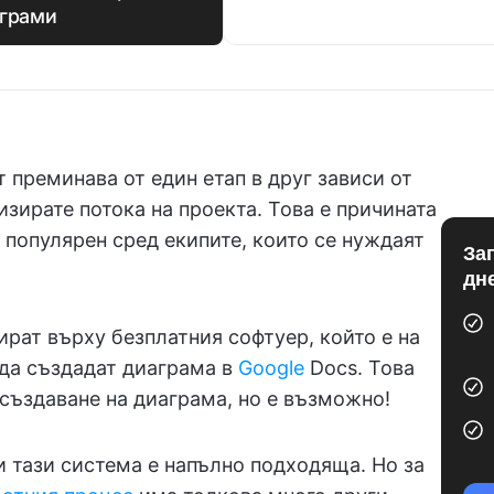
аграми
т преминава от един етап в друг зависи от
зирате потока на проекта. Това е причината
 популярен сред екипите, които се нуждаят
За
дн
ират върху безплатния софтуер, който е на
 да създадат диаграма в
Google
Docs. Това
а създаване на диаграма, но е възможно!
и тази система е напълно подходяща. Но за