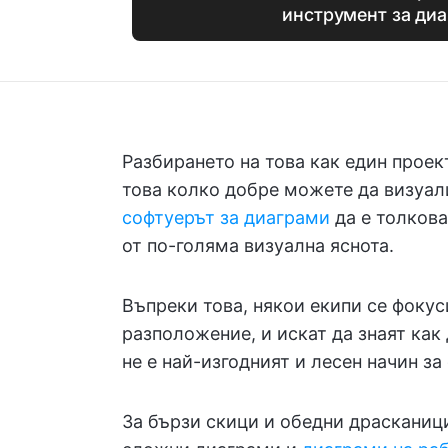
инструмент за ди
Разбирането на това как един проек
това колко добре можете да визуали
софтуерът за диаграми
да е толкова
от по-голяма визуална яснота.
Въпреки това, някои екипи се фокус
разположение, и искат да знаят как
не е най-изгодният и лесен начин з
За бързи скици и обедни драсканиц