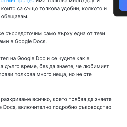
ботния процес
има толкова много други
 които са също толкова удобни, колкото и
– обещавам.
се съсредоточим само върху една от тези
ами в Google Docs.
ел на Google Doc и се чудите как е
а дълго време, без да знаете, че любимият
рави толкова много неща, но не сте
 разкриваме всичко, което трябва да знаете
le Docs, включително подробно ръководство