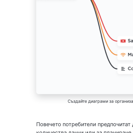
Създайте диаграми за организа
Повечето потребители предпочитат д
количества данни или за планиране 