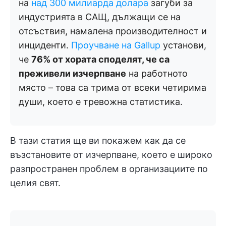
на
над 300 милиарда долара
загуби за
индустрията в САЩ, дължащи се на
отсъствия, намалена производителност и
инциденти.
Проучване на Gallup
установи,
че
76% от хората споделят, че са
преживели изчерпване
на работното
място – това са трима от всеки четирима
души, което е тревожна статистика.
В тази статия ще ви покажем как да се
възстановите от изчерпване, което е широко
разпространен проблем в организациите по
целия свят.