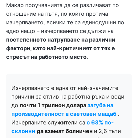
Макар проучванията да се различават по
отношение на пътя, по който протича
изчерпването, всички те са единодушни по
едно нещо – изчерпването се дължи на
постепенното натрупване на различни
фактори, като най-критичният от тях е
стресът на работното място
.
Изчерпването е една от най-значимите
причини за отлив на работна ръка и води
до
почти 1 трилион долара
загуба на
производителност в световен мащаб
.
Изчерпаните служители са
с 63% по-
склонни
да вземат болничен
и
2,6 пъти