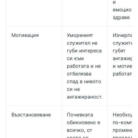
и
емоциона
здраве
Мотивация
Умореният
Изчерпан
служител не
служител
губи интереса
губят
си към
ангажира
работата и не
и мотивац
отбелязва
работата 
спад в нивото
си на
ангажираност.
Възстановяване
Почивката
Необходи
обикновено е
по-компл
всичко, от
промени з
което се
преодоля