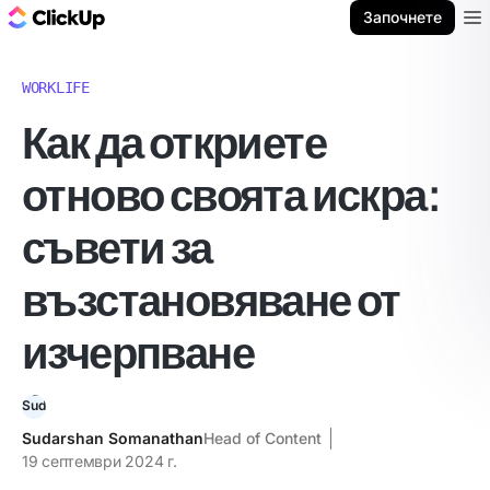
ClickUp блог
Започнете
Ope
WORKLIFE
Как да откриете
отново своята искра:
съвети за
възстановяване от
изчерпване
Sudarshan Somanathan
Head of Content
19 септември 2024 г.