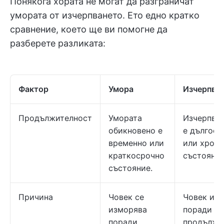
Понякога хората не могат да разграничат
умората от изчерпването. Ето едно кратко
сравнение, което ще ви помогне да
разберете разликата:
Фактор
Умора
Изчерпва
Продължителност
Умората
Изчерпва
обикновено е
е дългоср
временно или
или хрон
краткосрочно
състояние
състояние.
Причина
Човек се
Човек изг
изморява
поради
поради
продължи