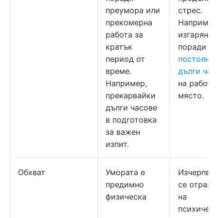
преумора или
стрес.
прекомерна
Например
работа за
изгаряне
кратък
поради
период от
постоянн
време.
дълги час
Например,
на работн
прекарвайки
място.
дълги часове
в подготовка
за важен
изпит.
Обхват
Умората е
Изчерпва
предимно
се отразя
физическа
на
психичес