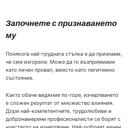
Започнете с признаването
му
Понякога най-трудната стъпка е да признаем,
че сме изгорели. Може да го възприемаме
като личен провал, вместо като легитимно
състояние.
Както обаче видяхме по-горе, изчерпването
е сложен резултат от множество влияния.
Дори най-компетентните, трудолюбиви и
добронамерени професионалисти се борят с
чувството на изчерпване. Най-добрият начин