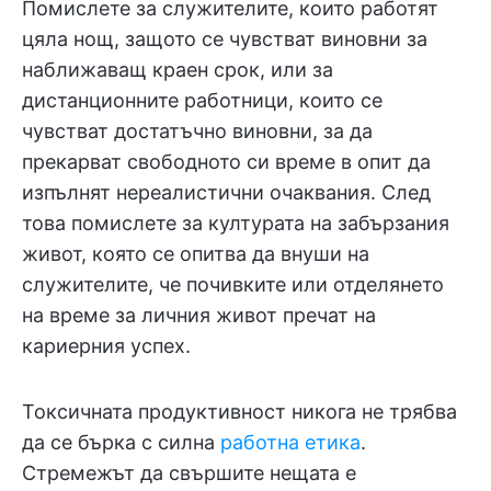
Помислете за служителите, които работят
цяла нощ, защото се чувстват виновни за
наближаващ краен срок, или за
дистанционните работници, които се
чувстват достатъчно виновни, за да
прекарват свободното си време в опит да
изпълнят нереалистични очаквания. След
това помислете за културата на забързания
живот, която се опитва да внуши на
служителите, че почивките или отделянето
на време за личния живот пречат на
кариерния успех.
Токсичната продуктивност никога не трябва
да се бърка с силна
работна етика
.
Стремежът да свършите нещата е