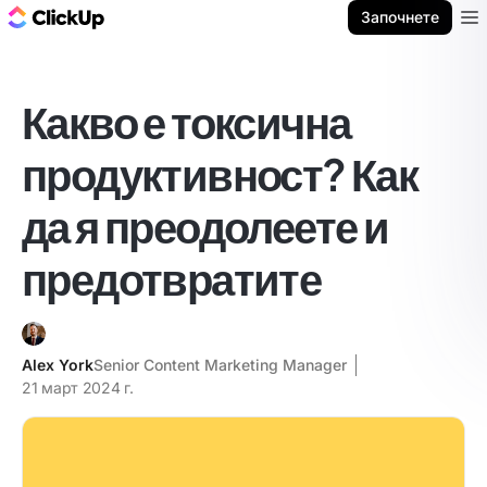
ClickUp блог
Започнете
Ope
Какво е токсична
продуктивност? Как
да я преодолеете и
предотвратите
Alex York
Senior Content Marketing Manager
21 март 2024 г.