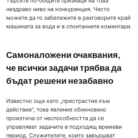
Търсете по-общите признаци на това
нездраво ниво на конкуренция. Често
можете да го забележите в разговорите край
машината за вода и в спонтанните коментари.
Самоналожени очаквания,
че всички задачи трябва да
бъдат решени незабавно
Известно още като „пристрастие към
действие“, това явление обикновено
произтича от неспособността да се
управляват задачите в подходящ времеви
период. Служителите, които завършват