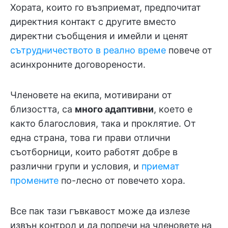
Хората, които го възприемат, предпочитат
директния контакт с другите вместо
директни съобщения и имейли и ценят
сътрудничеството в реално време
повече от
асинхронните договорености.
Членовете на екипа, мотивирани от
близостта, са
много адаптивни
, което е
както благословия, така и проклятие. От
една страна, това ги прави отлични
съотборници, които работят добре в
различни групи и условия, и
приемат
промените
по-лесно от повечето хора.
Все пак тази гъвкавост може да излезе
извън контрол и да попречи на членовете на