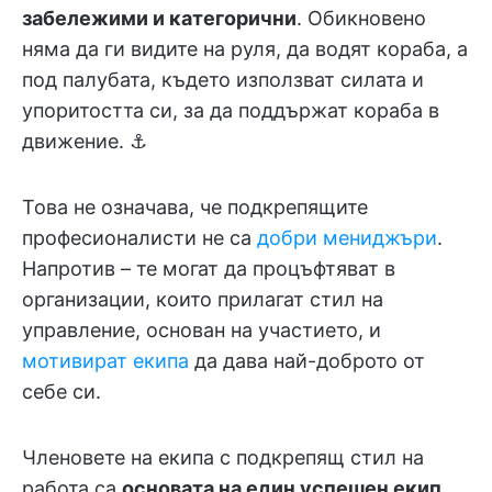
забележими и категорични
. Обикновено
няма да ги видите на руля, да водят кораба, а
под палубата, където използват силата и
упоритостта си, за да поддържат кораба в
движение. ⚓
Това не означава, че подкрепящите
професионалисти не са
добри мениджъри
.
Напротив – те могат да процъфтяват в
организации, които прилагат стил на
управление, основан на участието, и
мотивират екипа
да дава най-доброто от
себе си.
Членовете на екипа с подкрепящ стил на
работа са
основата на един успешен екип