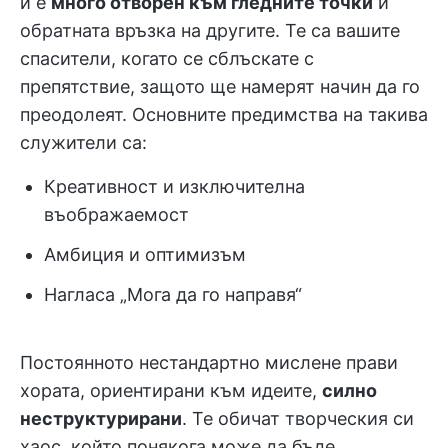
и е
много отворен към гледните точки
и
обратната връзка на другите. Те са вашите
спасители, когато се сблъскате с
препятствие, защото ще намерят начин да го
преодолеят. Основните предимства на такива
служители са:
Креативност и изключителна
въображаемост
Амбиция и оптимизъм
Нагласа „Мога да го направя“
Постоянното нестандартно мислене прави
хората, ориентирани към идеите,
силно
неструктурирани
. Те обичат творческия си
хаос, който понякога може да бъде