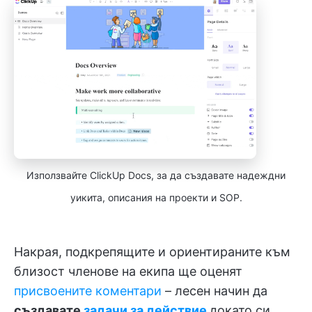
Използвайте ClickUp Docs, за да създавате надеждни
уикита, описания на проекти и SOP.
Накрая, подкрепящите и ориентираните към
близост членове на екипа ще оценят
присвоените коментари
– лесен начин да
създавате
задачи за действие
докато си