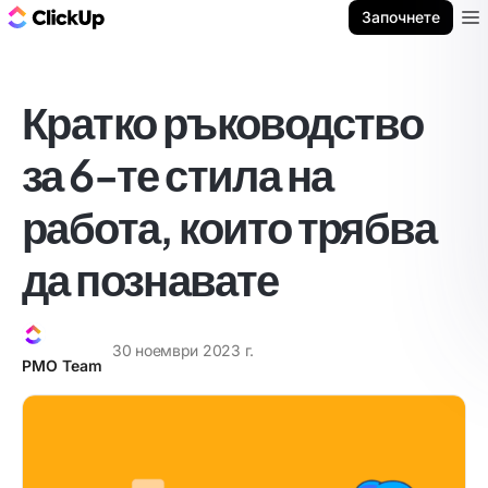
ClickUp блог
Започнете
Ope
Кратко ръководство
за 6-те стила на
работа, които трябва
да познавате
30 ноември 2023 г.
PMO Team