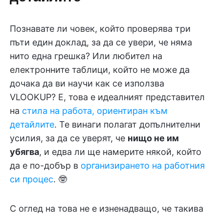
Познавате ли човек, който проверява три
пъти един доклад, за да се увери, че няма
нито една грешка? Или любител на
електронните таблици, който не може да
дочака да ви научи как се използва
VLOOKUP? Е, това е идеалният представител
на
стила на работа, ориентиран към
детайлите
. Те винаги полагат допълнителни
усилия, за да се уверят, че
нищо не им
убягва
, и едва ли ще намерите някой, който
да е по-добър в
организирането на работния
си процес
. 🤓
С оглед на това не е изненадващо, че такива