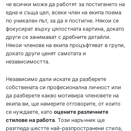
че всички може да работят за постигането на
една и съща цел, всеки член на екипа поема
по уникален път, за да я постигне. Някои се
фокусират върху цялостната картина, докато
други се занимават с дребните детайли.
Някои членове на екипа процъфтяват в групи,
докато други ценят самотата и
независимостта.
Независимо дали искате да разберете
собствената си професионална личност или
да разберете какво мотивира членовете на
екипа ви, ще намерите отговорите, от които
се нуждаете, като
оцените различните
стилове на работа
. Този наръчник ще
разгледа шестте най-разпространени стила,