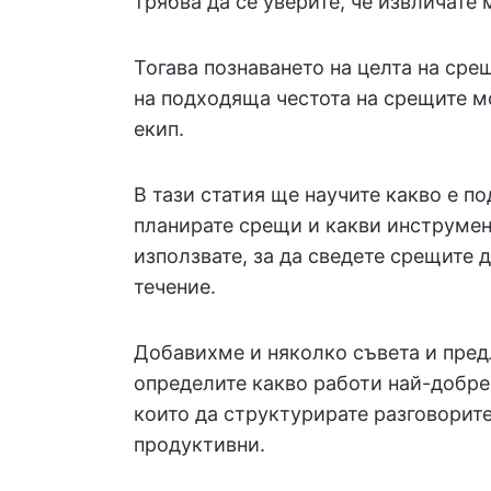
трябва да се уверите, че извличате
Тогава познаването на целта на сре
на подходяща честота на срещите м
екип.
В тази статия ще научите какво е п
планирате срещи и какви инструмен
използвате, за да сведете срещите 
течение.
Добавихме и няколко съвета и пред
определите какво работи най-добре
които да структурирате разговорите
продуктивни.