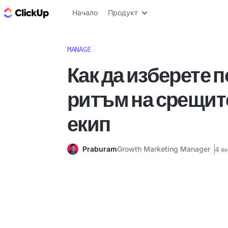
ClickUp блог
Начало
Продукт
MANAGE
Как да изберете
ритъм на срещит
екип
Praburam
Growth Marketing Manager
4 я