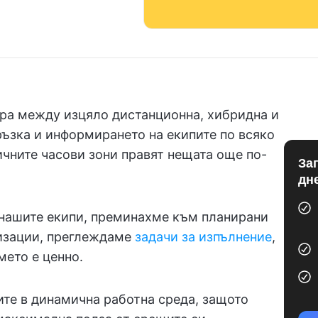
ира между изцяло дистанционна, хибридна и
ръзка и информирането на екипите по всяко
ичните часови зони правят нещата още по-
За
дн
 нашите екипи, преминахме към планирани
изации, преглеждаме
задачи за изпълнение
,
мето е ценно.
ите в динамична работна среда, защото