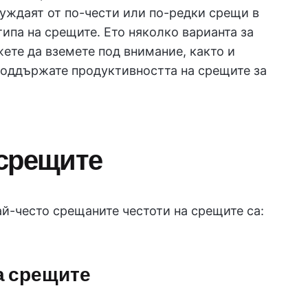
нуждаят от по-чести или по-редки срещи в
типа на срещите. Ето няколко варианта за
жете да вземете под внимание, както и
поддържате продуктивността на срещите за
 срещите
ай-често срещаните честоти на срещите са:
а срещите