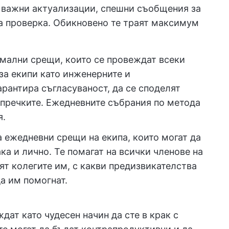
 важни актуализации, спешни съобщения за
за проверка. Обикновено те траят максимум
мални срещи, които се провеждат всеки
 за екипи като инженерните и
арантира съгласуваност, да се споделят
 пречките. Ежедневните събрания по метода
я.
 ежедневни срещи на екипа, които могат да
ка и лично. Те помагат на всички членове на
ят колегите им, с какви предизвикателства
а им помогнат.
ат като чудесен начин да сте в крак с