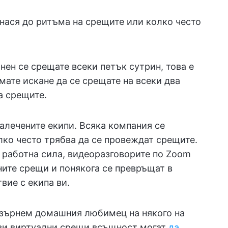
нася до ритъма на срещите или колко често
нен се срещате всеки петък сутрин, това е
мате искане да се срещате на всеки два
а срещите.
алечените екипи. Всяка компания се
лко често трябва да се провеждат срещите.
а работна сила, видеоразговорите по Zoom
ните срещи и понякога се превръщат в
вие с екипа ви.
а зърнем домашния любимец на някого на
тези виртуални срещи всъщност могат
да