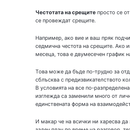
Честотата на срещите
просто се от
се провеждат срещите.
Например, ако вие и ваш пряк подчи
седмична честота на срещите. Ако и
месеца, това е двумесечен график н
Това може да бъде по-трудно за отд
сблъсква с предизвикателството ко
В условията на все по-разпределен
изглежда са заменили много от лич
единствената форма на взаимодейст
И макар че на всички ни харесва д
заден план по време на разговор, 