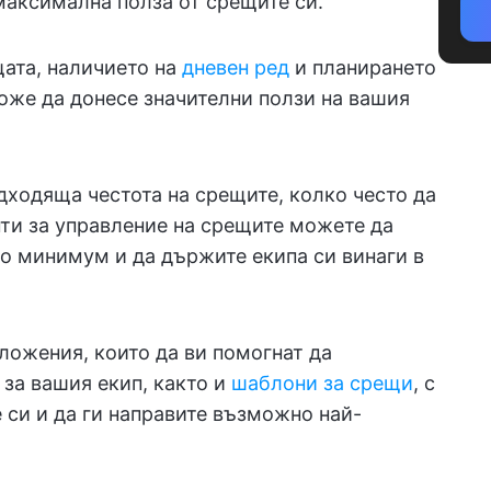
 максимална полза от срещите си.
щата, наличието на
дневен ред
и планирането
оже да донесе значителни ползи на вашия
одходяща честота на срещите, колко често да
ти за управление на срещите можете да
до минимум и да държите екипа си винаги в
ложения, които да ви помогнат да
 за вашия екип, както и
шаблони за срещи
, с
 си и да ги направите възможно най-