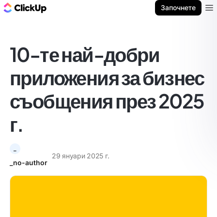
ClickUp блог
Започнете
Ope
10-те най-добри
приложения за бизнес
съобщения през 2025
г.
_
29 януари 2025 г.
_no-author