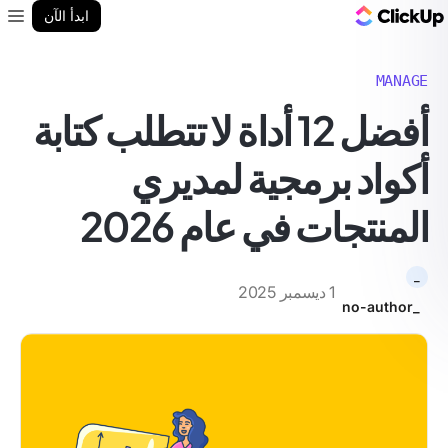
مدونة ClickUp
ابدأ الآن
enu
MANAGE
أفضل 12 أداة لا تتطلب كتابة
أكواد برمجية لمديري
المنتجات في عام 2026
_
1 ديسمبر 2025
_no-author