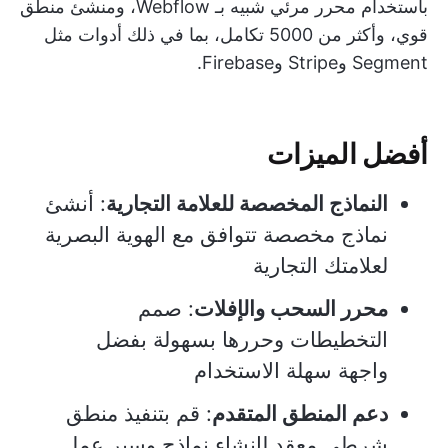
باستخدام محرر مرئي شبيه بـ Webflow، ومنشئ منطق
قوي، وأكثر من 5000 تكامل، بما في ذلك أدوات مثل
Segment وStripe وFirebase.
أفضل الميزات
النماذج المخصصة للعلامة التجارية
: أنشئ
نماذج مخصصة تتوافق مع الهوية البصرية
لعلامتك التجارية
محرر السحب والإفلات
: صمم
التخطيطات وحررها بسهولة بفضل
واجهة سهلة الاستخدام
دعم المنطق المتقدم
: قم بتنفيذ منطق
شرطي معقد لإنشاء نماذج وسير عمل