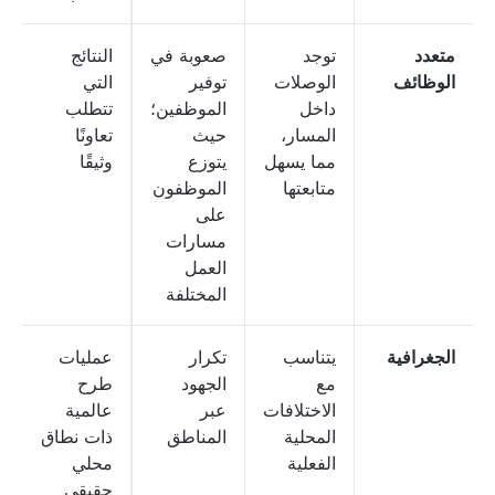
متعدد
توجد
صعوبة في
النتائج
الوظائف
الوصلات
توفير
التي
داخل
الموظفين؛
تتطلب
المسار،
حيث
تعاونًا
مما يسهل
يتوزع
وثيقًا
متابعتها
الموظفون
على
مسارات
العمل
المختلفة
الجغرافية
يتناسب
تكرار
عمليات
مع
الجهود
طرح
الاختلافات
عبر
عالمية
المحلية
المناطق
ذات نطاق
الفعلية
محلي
حقيقي