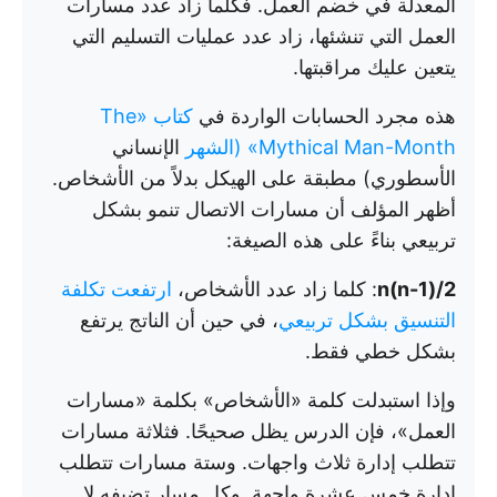
المعدلة في خضم العمل. فكلما زاد عدد مسارات
العمل التي تنشئها، زاد عدد عمليات التسليم التي
يتعين عليك مراقبتها.
هذه مجرد الحسابات الواردة في
كتاب «The
Mythical Man-Month» (الشهر
الإنساني
الأسطوري) مطبقة على الهيكل بدلاً من الأشخاص.
أظهر المؤلف أن مسارات الاتصال تنمو بشكل
تربيعي بناءً على هذه الصيغة:
n(n-1)/2
: كلما زاد عدد الأشخاص،
ارتفعت تكلفة
التنسيق بشكل تربيعي
، في حين أن الناتج يرتفع
بشكل خطي فقط.
وإذا استبدلت كلمة «الأشخاص» بكلمة «مسارات
العمل»، فإن الدرس يظل صحيحًا. فثلاثة مسارات
تتطلب إدارة ثلاث واجهات. وستة مسارات تتطلب
إدارة خمس عشرة واجهة. وكل مسار تضيفه لا