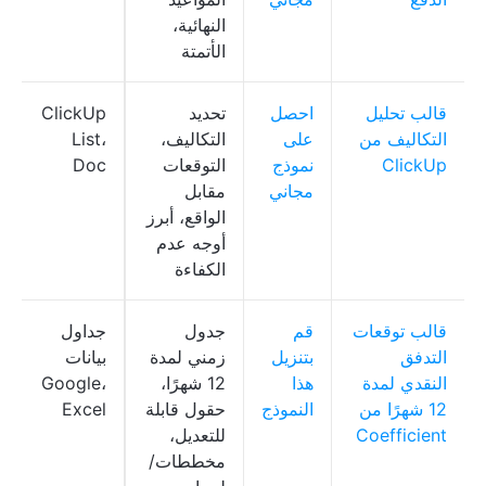
النهائية،
الأتمتة
قالب تحليل
احصل
تحديد
ClickUp
التكاليف من
على
التكاليف،
List،
ClickUp
نموذج
التوقعات
Doc
مجاني
مقابل
الواقع، أبرز
أوجه عدم
الكفاءة
قالب توقعات
قم
جدول
جداول
التدفق
بتنزيل
زمني لمدة
بيانات
النقدي لمدة
هذا
12 شهرًا،
Google،
12 شهرًا من
النموذج
حقول قابلة
Excel
Coefficient
للتعديل،
مخططات/