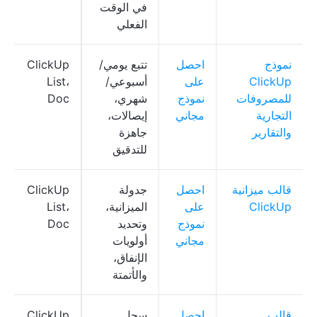
في الوقت
الفعلي
نموذج
احصل
تتبع يومي/
ClickUp
ClickUp
على
أسبوعي/
List،
للمصروفات
نموذج
شهري،
Doc
التجارية
مجاني
إيصالات،
والتقارير
جاهزة
للتدقيق
قالب ميزانية
احصل
جدولة
ClickUp
ClickUp
على
الميزانية،
List،
نموذج
وتحديد
Doc
مجاني
أولويات
الإنفاق،
والأتمتة
قالب
احصل
سجل
ClickUp