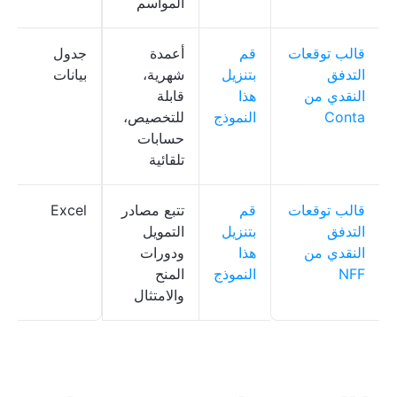
المواسم
قالب توقعات
قم
أعمدة
جدول
التدفق
بتنزيل
شهرية،
بيانات
النقدي من
هذا
قابلة
Conta
النموذج
للتخصيص،
حسابات
تلقائية
قالب توقعات
قم
تتبع مصادر
Excel
التدفق
بتنزيل
التمويل
النقدي من
هذا
ودورات
NFF
النموذج
المنح
والامتثال