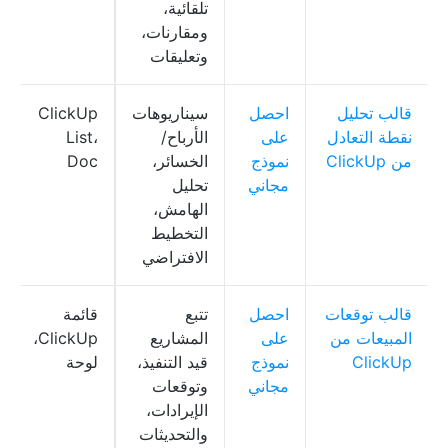
تلقائية،
ومقارنات،
وتعليقات
قالب تحليل
احصل
سيناريوهات
ClickUp
نقطة التعادل
على
الأرباح/
List،
من ClickUp
نموذج
الخسائر،
Doc
مجاني
تحليل
الهامش،
التخطيط
الافتراضي
قالب توقعات
احصل
تتبع
قائمة
المبيعات من
على
المشاريع
ClickUp،
ClickUp
نموذج
قيد التنفيذ،
لوحة
مجاني
وتوقعات
الإيرادات،
والتحديثات