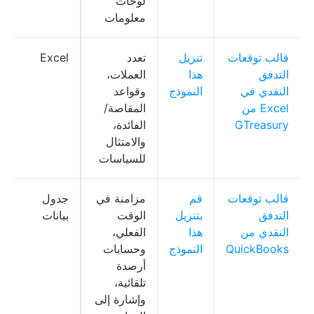
لوحات
معلومات
قالب توقعات
تنزيل
تعدد
Excel
التدفق
هذا
العملات،
النقدي في
النموذج
وقواعد
Excel من
المقاصة/
GTreasury
الفائدة،
والامتثال
للسياسات
قالب توقعات
قم
مزامنة في
جدول
التدفق
بتنزيل
الوقت
بيانات
النقدي من
هذا
الفعلي،
QuickBooks
النموذج
وحسابات
أرصدة
تلقائية،
وإشارة إلى