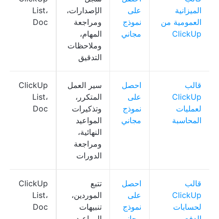
الميزانية
على
الإصدارات،
List،
العمومية من
نموذج
ومراجعة
Doc
ClickUp
مجاني
المهام،
وملاحظات
التدقيق
قالب
احصل
سير العمل
ClickUp
ClickUp
على
المتكرر،
List،
لعمليات
نموذج
وتذكيرات
Doc
المحاسبة
مجاني
المواعيد
النهائية،
ومراجعة
الدورات
قالب
احصل
تتبع
ClickUp
ClickUp
على
الموردين،
List،
لحسابات
نموذج
تنبيهات
Doc
الدفع
مجاني
المواعيد