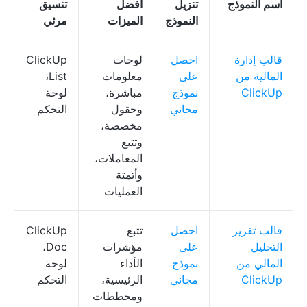
اسم النموذج
تنزيل
أفضل
تنسيق
النموذج
الميزات
مرئي
قالب إدارة
احصل
لوحات
ClickUp
المالية من
على
معلومات
List،
ClickUp
نموذج
مباشرة،
لوحة
مجاني
وحقول
التحكم
مخصصة،
وتتبع
المعاملات،
وأتمتة
العمليات
قالب تقرير
احصل
تتبع
ClickUp
التحليل
على
مؤشرات
Doc،
المالي من
نموذج
الأداء
لوحة
ClickUp
مجاني
الرئيسية،
التحكم
ومخططات