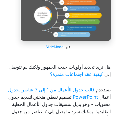
عبر
SlideModel
هل تريد تحديد أولويات جذب الجمهور ولكنك لم تتوصل
إلى
كيفية عقد اجتماعات مثمرة؟
يستخدم
قالب جدول الأعمال من 1 إلى 7 عناصر لجدول
أعمال
PowerPoint
تصميم
نقطي منحني
لتقديم جدول
محتويات - وهو بديل لتنسيقات جدول الأعمال الخطية
التقليدية. يمكنك سرد ما يصل إلى 7 عناصر من جدول