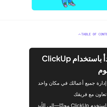
TABLE OF CONT
ابدأ باستخدام ClickUp
وم
إدارة جميع أعمالك في مكان واحد
تعاون مع فريقك
استخدم ClickUp مجانًا—إلى الأبد