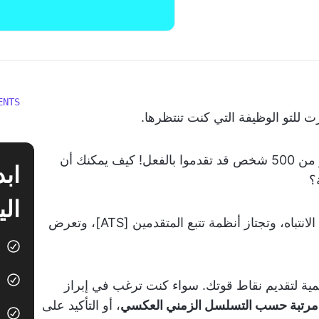
ENTS
للتو الوظيفة التي كنت تنتظرها.
ولكن عندما تبدأ عملية التقديم، تلاحظ أن أكثر من 500 شخص قد تقدموا بالفعل! كيف يمكنك أن
؟
الي
يكمن السر في صياغة سيرة ذاتية قوية تجذب الانتباه، وتجتاز أنظمة تتبع المتقدمين [ATS]، وتعرض
لأهمية لتقديم نقاط قوتك. سواء كنت ترغب في إبراز
 مرتبة حسب التسلسل الزمني العكسي
، أو التأكيد على