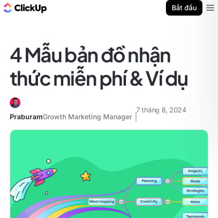
ClickUp Blog
Bắt đầu
Ope
4 Mẫu bản đồ nhận
thức miễn phí & Ví dụ
7 tháng 8, 2024
Praburam
Growth Marketing Manager