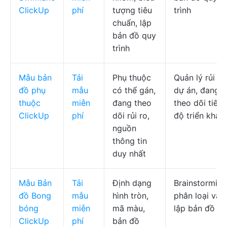
ClickUp
phí
tượng tiêu
trình
chuẩn, lập
bản đồ quy
trình
Mẫu bản
Tải
Phụ thuộc
Quản lý rủi ro
đồ phụ
mẫu
có thể gán,
dự án, đang
thuộc
miễn
đang theo
theo dõi tiến
ClickUp
phí
dõi rủi ro,
độ triển khai
nguồn
thông tin
duy nhất
Mẫu Bản
Tải
Định dạng
Brainstorming
đồ Bong
mẫu
hình tròn,
phân loại và
bóng
miễn
mã màu,
lập bản đồ
ClickUp
phí
bản đồ