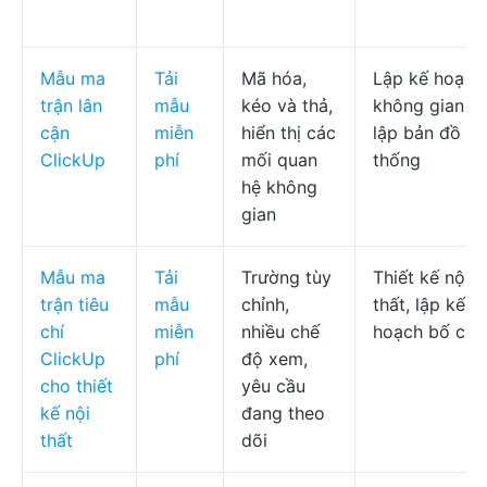
Mẫu ma
Tải
Mã hóa,
Lập kế hoạch
trận lân
mẫu
kéo và thả,
không gian,
cận
miễn
hiển thị các
lập bản đồ hệ
ClickUp
phí
mối quan
thống
hệ không
gian
Mẫu ma
Tải
Trường tùy
Thiết kế nội
trận tiêu
mẫu
chỉnh,
thất, lập kế
chí
miễn
nhiều chế
hoạch bố cục
ClickUp
phí
độ xem,
cho thiết
yêu cầu
kế nội
đang theo
thất
dõi