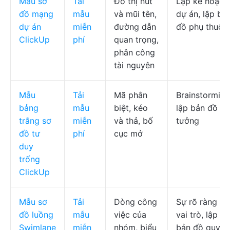
Mẫu sơ
Tải
Đồ thị nút
Lập kế hoạch
đồ mạng
mẫu
và mũi tên,
dự án, lập bả
dự án
miễn
đường dẫn
đồ phụ thuộc
ClickUp
phí
quan trọng,
phân công
tài nguyên
Mẫu
Tải
Mã phân
Brainstorming
bảng
mẫu
biệt, kéo
lập bản đồ ý
trắng sơ
miễn
và thả, bố
tưởng
đồ tư
phí
cục mở
duy
trống
ClickUp
Mẫu sơ
Tải
Dòng công
Sự rõ ràng về
đồ luồng
mẫu
việc của
vai trò, lập
Swimlane
miễn
nhóm, biểu
bản đồ quy