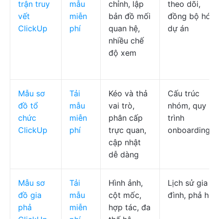
trận truy
mẫu
chỉnh, lập
theo dõi,
vết
miễn
bản đồ mối
đồng bộ hóa
ClickUp
phí
quan hệ,
dự án
nhiều chế
độ xem
Mẫu sơ
Tải
Kéo và thả
Cấu trúc
đồ tổ
mẫu
vai trò,
nhóm, quy
chức
miễn
phân cấp
trình
ClickUp
phí
trực quan,
onboarding
cập nhật
dễ dàng
Mẫu sơ
Tải
Hình ảnh,
Lịch sử gia
đồ gia
mẫu
cột mốc,
đình, phả hệ
phả
miễn
hợp tác, đa