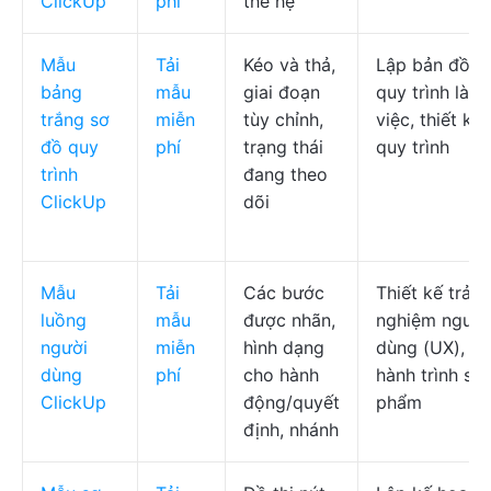
ClickUp
phí
thế hệ
Mẫu
Tải
Kéo và thả,
Lập bản đồ
bảng
mẫu
giai đoạn
quy trình làm
trắng sơ
miễn
tùy chỉnh,
việc, thiết kế
đồ quy
phí
trạng thái
quy trình
trình
đang theo
ClickUp
dõi
Mẫu
Tải
Các bước
Thiết kế trải
luồng
mẫu
được nhãn,
nghiệm người
người
miễn
hình dạng
dùng (UX),
dùng
phí
cho hành
hành trình sả
ClickUp
động/quyết
phẩm
định, nhánh