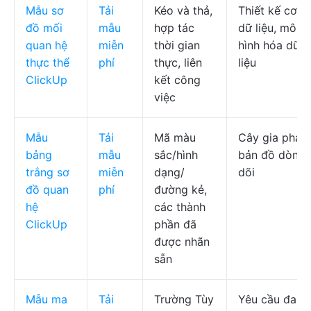
Mẫu sơ
Tải
Kéo và thả,
Thiết kế cơ s
đồ mối
mẫu
hợp tác
dữ liệu, mô
quan hệ
miễn
thời gian
hình hóa dữ
thực thể
phí
thực, liên
liệu
ClickUp
kết công
việc
Mẫu
Tải
Mã màu
Cây gia phả,
bảng
mẫu
sắc/hình
bản đồ dòng
trắng sơ
miễn
dạng/
dõi
đồ quan
phí
đường kẻ,
hệ
các thành
ClickUp
phần đã
được nhãn
sẵn
Mẫu ma
Tải
Trường Tùy
Yêu cầu đang