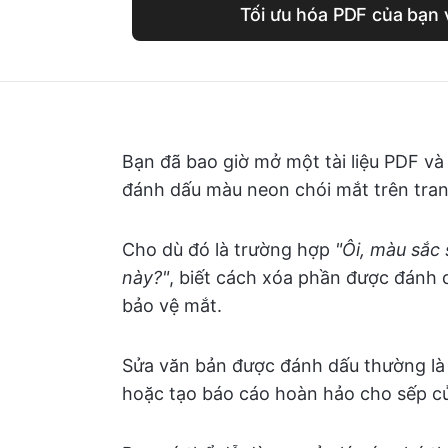
Tối ưu hóa PDF của bạn v
Bạn đã bao giờ mở một tài liệu PDF v
đánh dấu màu neon chói mắt trên tra
Cho dù đó là trường hợp
"Ôi, màu sắc s
này?"
, biết cách xóa phần được đánh d
bảo vệ mắt.
Sửa văn bản được đánh dấu thường là c
hoặc tạo báo cáo hoàn hảo cho sếp c