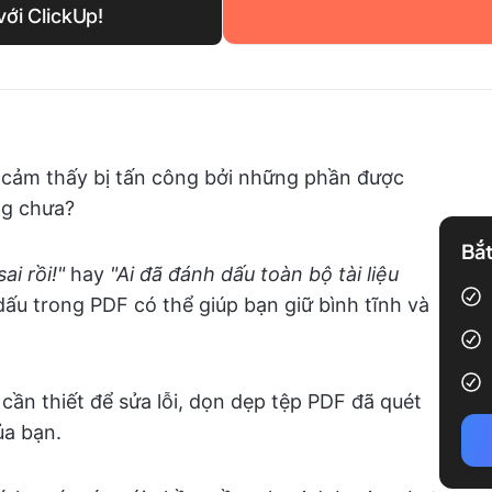
ới ClickUp!
à cảm thấy bị tấn công bởi những phần được
ng chưa?
Bắt
ai rồi!"
hay
"Ai đã đánh dấu toàn bộ tài liệu
ấu trong PDF có thể giúp bạn giữ bình tĩnh và
ần thiết để sửa lỗi, dọn dẹp tệp PDF đã quét
ủa bạn.