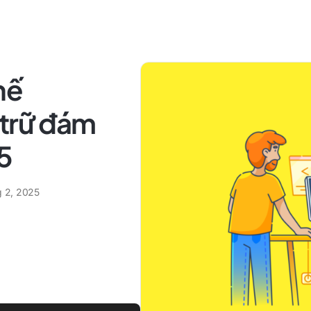
hế
 trữ đám
5
g 2, 2025