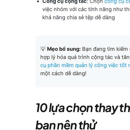
Công cụ cộng tác
: Chọn
công cụ c
việc nhóm với các tính năng như th
khả năng chia sẻ tệp dễ dàng
💡
Mẹo bổ sung:
Bạn đang tìm kiếm 
hợp lý hóa quá trình cộng tác và 
cụ phần mềm quản lý công việc tốt 
một cách dễ dàng!
10 lựa chọn thay t
bạn nên thử