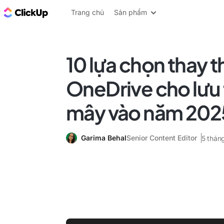
ClickUp Blog
Trang chủ
Sản phẩm
10 lựa chọn thay t
OneDrive cho lưu
mây vào năm 202
Garima Behal
Senior Content Editor
5 thán