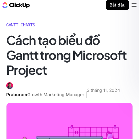
ClickUp Blog
Bắt đầu
Ope
GANTT CHARTS
Cách tạo biểu đồ
Gantt trong Microsoft
Project
3 tháng 11, 2024
Praburam
Growth Marketing Manager