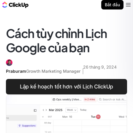
ClickUp Blog
Bắt đầu
Ope
Cách tùy chỉnh Lịch
Google của bạn
26 tháng 9, 2024
Praburam
Growth Marketing Manager
Lập kế hoạch tốt hơn với Lịch ClickUp