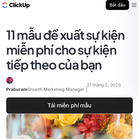
ClickUp Blog
Bắt đầu
Ope
11 mẫu đề xuất sự kiện
miễn phí cho sự kiện
tiếp theo của bạn
21 tháng 3, 2025
Praburam
Growth Marketing Manager
Tải miễn phí mẫu