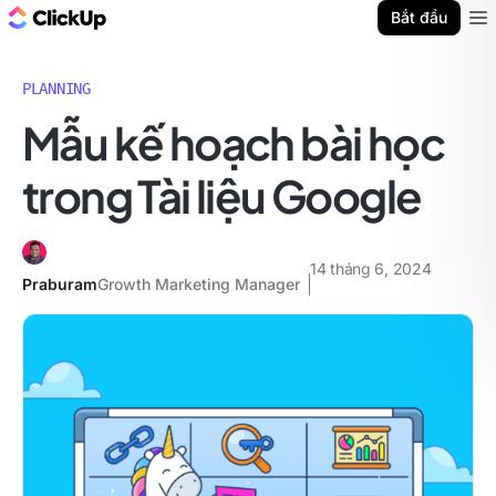
ClickUp Blog
Bắt đầu
Ope
PLANNING
Mẫu kế hoạch bài học
trong Tài liệu Google
14 tháng 6, 2024
Praburam
Growth Marketing Manager