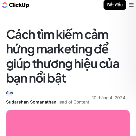
ClickUp Blog
Bắt đầu
Ope
Cách tìm kiếm cảm
hứng marketing để
giúp thương hiệu của
bạn nổi bật
10 tháng 4, 2024
Sudarshan Somanathan
Head of Content